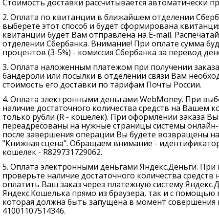
Стоимость доставки рассчитывается автоматически пр
2. Оплата по квитанции в ближайшем отделении Сберб
выберете этот способ и будет сформирована квитанция
квитанции будет Вам отправлена на E-mail. Распечата
отделении Сбербанка. Внимание! При оплате сумма буд
процентов (3-5%) - комиссия Сбербанка за перевод дене
3. Оплата наложенным платежом при получении заказа
бандероли или посылки в отделении связи Вам необход
стоимость его доставки по тарифам Почты России.
4. Оплата электронными деньгами WebMoney. При выб
наличие достаточного количества средств на Вашем к
только рубли (R - кошелек). При оформлении заказа В
переадресованы на нужные страницы системы онлайн-
после завершения операции Вы будете возвращены на
"Книжная сцена". Обращаем внимание - идентификатор
кошелек - R829731729062.
5. Оплата электронными деньгами Яндекс.Деньги. При 
проверьте наличие достаточного количества средств 
оплатить Ваш заказ через платежную систему Яндекс.
Яндекс.Кошелька прямо из браузера, так и с помощью
которая должна быть запущена в момент совершения 
41001107514346.