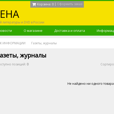
|
Оформить заказ
Корзина:
0
ЕНА
й литературы и DVD в России
новости
О магазине
Доставка и оплата
Информаци
 ВЕК ИНФОРМАЦИИ
Газеты, журналы
азеты, журналы
оступно позиций
:
0
Сортиро
Не найдено ни одного товара