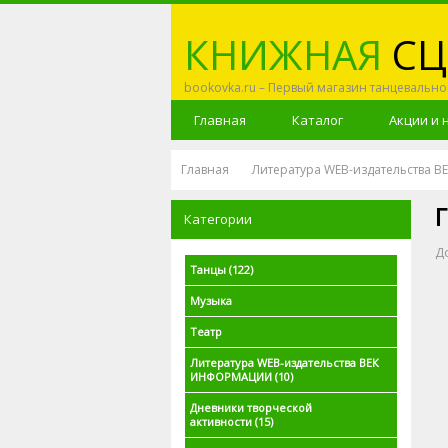
КНИЖНАЯ
СЦ
bookovka.ru – Первый магазин танцевально
Главная
Каталог
Акции и 
Главная
Литература WEB-издательства
Г
Категории
Д
Танцы
(122)
Музыка
Театр
Литература WEB-издательства ВЕК
ИНФОРМАЦИИ
(10)
Дневники творческой
активности
(15)